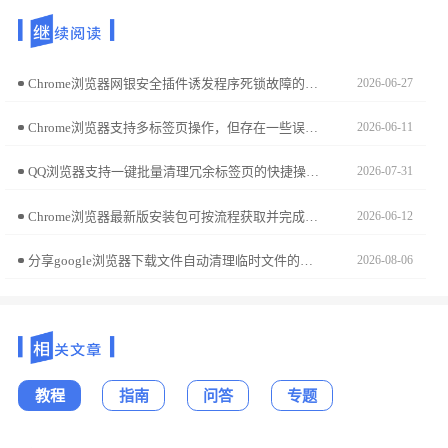
Chrome浏览器网银安全插件诱发程序死锁故障的排查指南。通过锁定图形渲染冲突与沙箱策略审计，稳健修复因金融级安全接口调用引发的进程卡死现象。
2026-06-27
Chrome浏览器支持多标签页操作，但存在一些误区。本文总结常见问题及注意事项，帮助用户高效管理标签页，避免影响浏览效率。
2026-06-11
QQ浏览器支持一键批量清理冗余标签页的快捷操作。当标签页过多导致手机卡顿时，利用此实用技巧，即可瞬间释放系统内存并整理浏览窗口，让您的操作界面恢复整洁与顺畅。
2026-07-31
Chrome浏览器最新版安装包可按流程获取并完成使用，用户可体验功能升级和性能优化，实现浏览器高效稳定运行和办公便捷。
2026-06-12
分享google浏览器下载文件自动清理临时文件的设置方法，帮助用户释放存储空间，提升系统性能。
2026-08-06
教程
指南
问答
专题