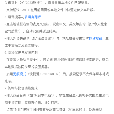
关键词时（如“2023财报”），直接显示本地文件匹配结果。
- 支持通过`Ctrl+F`在当前网页或本地文件中快速定位文本片段。
5. 语音搜索与
多语言翻译
- 点击地址栏右侧的麦克风图标，说出中文、英文等指令（如“今天北京
空气质量”），自动识别并返回结果。
- 输入外语关键词（如“法语食谱”）时，地址栏会提供实时
翻译按钮
，生
成中文摘要及原文链接。
6. 隐私保护与权限控制
- 在设置 > 隐私与安全中，可关闭“网址联想建议”或清除搜索历史，避免
本地数据被同步至谷歌服务器。
- 启用
无痕模式
（快捷键`Ctrl+Shift+N`）后，搜索记录不会保存至本地或
账号。
7. 购物与比价功能集成
- 输入商品名称（如“笔记本电脑”），地址栏会显示价格趋势图及主流电
商平台链接，支持按价格、评分排序。
- 点击“对比”按钮可同时查看多款商品参数（如屏幕尺寸、处理器型