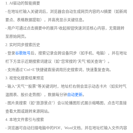
1. AI驱动的智能摘要
- 在地址栏输入关键词后，浏览器会自动生成网页内容的AI摘要（如新闻
要点、表格数据提取），并高亮显示关键信息。
- 用户可通过点击摘要中的展开/收起按钮快速浏览核心内容，无需跳转
至原始网页。
2. 实时同步搜索历史
- 登录
谷歌账号
后，搜索记录会跨设备同步（如手机、电脑），并在地址
栏下方显示近期搜索词建议（如“您常搜的‘天气’相关查询”）。
- 支持通过`Ctrl+E`快捷键直接调用历史搜索词，快速重复查询。
3. 视觉化搜索结果预览
- 输入“天气”“股票”等关键词时，地址栏右侧会显示动态卡片（如实时气
温图表、股价走势图），数据每分钟
自动更新
。
- 图片类搜索（如“旅游景点”）会以轮播图形式展示缩略图，点击可直接
查看大图或跳转来源网站。
4. 本地文件索引与搜索
- 浏览器可自动扫描电脑中的PDF、Word文档，并在地址栏输入文件内容