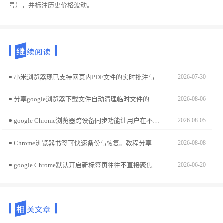
号），并标注历史价格波动。
小米浏览器现已支持网页内PDF文件的实时批注与云端即时同步。本操作指南演示如何进行文档标注并存入云空间，助您实现办公资料的多端跨场景调用，提升移动办公场景下的文件处理与信息标注效率。
2026-07-30
分享google浏览器下载文件自动清理临时文件的设置方法，帮助用户释放存储空间，提升系统性能。
2026-08-06
google Chrome浏览器跨设备同步功能让用户在不同终端无缝访问数据，结合实际案例解析操作方法，帮助轻松完成书签、历史与插件同步，保障数据一致性。
2026-08-05
Chrome浏览器书签可快速备份与恢复。教程分享创新方法，包括数据管理、导入导出和同步设置技巧，帮助用户高效管理书签信息。
2026-08-08
google Chrome默认开启新标签页往往不直接聚焦网页。本文说明如何通过插件脚本强制页面加载后自动捕获输入焦点，让您在打开搜索或文档页时能直接输入，简化操作步骤，提升极致的办公启动效率。
2026-06-20