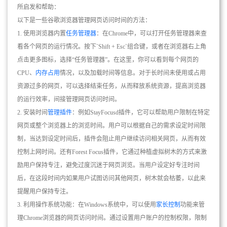
所启发和帮助：
以下是一些谷歌浏览器管理网页访问时间的方法：
1. 使用浏览器内置
任务管理器
：在Chrome中，可以打开任务管理器来查
看各个网页的运行情况。按下`Shift + Esc`组合键，或者在浏览器右上角
点击更多图标，选择“任务管理器”。在这里，你可以看到每个网页的
CPU、
内存占用
情况，以及加载时间等信息。对于长时间未使用或占用
资源过多的网页，可以选择结束任务，从而释放系统资源，提高浏览器
的运行效率，间接管理网页访问时间。
2. 安装时间
管理插件
：例如StayFocusd插件，它可以帮助用户限制在特定
网页或整个浏览器上的浏览时间。用户可以根据自己的需求设定时间限
制，当达到设定时间后，插件会阻止用户继续访问相关网页，从而有效
控制上网时间。还有Forest Focus插件，它通过种植虚拟树木的方式来激
励用户保持专注，避免过度沉迷于网页浏览。当用户设定好专注时间
后，在这段时间内如果用户试图访问其他网页，树木就会枯萎，以此来
提醒用户保持专注。
3. 利用操作系统功能：在Windows系统中，可以使用
家长控制
功能来管
理Chrome浏览器的网页访问时间。通过设置用户账户的控制权限，限制