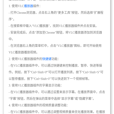
1. 使用VLC
播放器
插件：
- 打开Chrome浏览器，点击右上角的“更多工具”按钮，然后选择“扩展程
序”。
- 在搜索框中输入“VLC播放器”，找到VLC播放器插件并点击安装。
- 安装完成后，点击“添加至Chrome”按钮，将VLC播放器添加到浏览器
中。
- 在浏览器右上角的菜单栏中，点击“VLC播放器”图标，即可开始使用
VLC播放器播放视频。
2. 使用VLC播放器插件的
快捷键
功能：
- 在VLC播放器插件中，可以通过快捷键来控制播放、暂停、快进等操
作。例如，按下“Ctrl+Shift+P”可以打开播放列表，按下“Ctrl+Shift+S”可
以暂停播放，按下“Ctrl+Shift+F”可以快进到下一个视频帧等。
3. 使用VLC播放器插件的字幕显示功能：
- 在VLC播放器插件中，可以通过设置来显示字幕。在播放界面中，点击
“字幕”按钮，然后在弹出的菜单中选择“显示字幕”或“隐藏字幕”。
4. 使用VLC播放器插件的视频质量调整功能：
- 在VLC播放器插件中，可以通过调整视频质量来优化播放效果。在播放