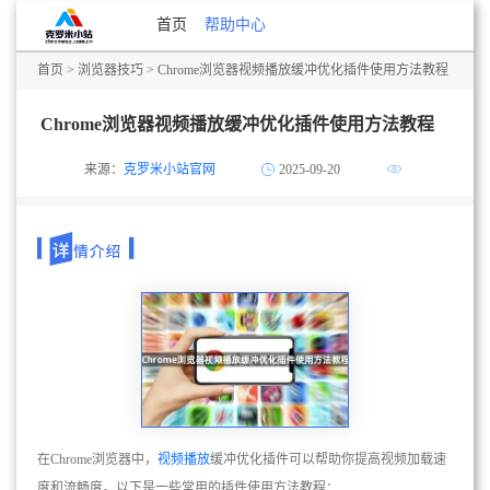
首页
帮助中心
首页
>
浏览器技巧
> Chrome浏览器视频播放缓冲优化插件使用方法教程
Chrome浏览器视频播放缓冲优化插件使用方法教程
来源：
克罗米小站官网
2025-09-20
在Chrome浏览器中，
视频播放
缓冲优化插件可以帮助你提高视频加载速
度和流畅度。以下是一些常用的插件使用方法教程：