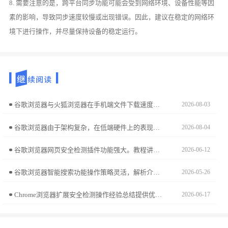
8. 需要注意的是，跨平台同步功能可能会受到网络环境、设备性能等因
素的影响，导致同步速度较慢或出现错误。因此，建议在稳定的网络环
境下进行操作，并尽量保持设备的稳定运行。
谷歌浏览器与火狐浏览器在手机端文件下载速度上有何差异？本篇横向测评通过多网络环境实测，客观展示两款浏览器的下载传输效率，为你选购上网工具提供精准参考。
2026-08-03
谷歌浏览器由于架构复杂，在低端硬件上的表现往往受限于运存容量。本文深入分析了其进程管理机制在低性能硬件下的表现瓶颈，通过精简内存驻留、禁用后台预加载项等实操手段，帮用户在入门级机型上也能尽可能优化加载体验，告别高频卡顿。
2026-08-04
谷歌浏览器网页安全检测插件功能强大。教程讲解配置方法、操作技巧及经验分享，帮助用户提升网页安全防护能力。
2026-06-12
谷歌浏览器智能搜索功能操作策略灵活，解析介绍了实用技巧，帮助用户快速获取内容并提升搜索效率。
2026-05-26
Chrome浏览器扩展安全检测操作经验总结提供优化方法。通过权限检查、插件兼容性分析和风险评估，用户可确保浏览安全，避免隐私泄露和性能影响。
2026-06-17