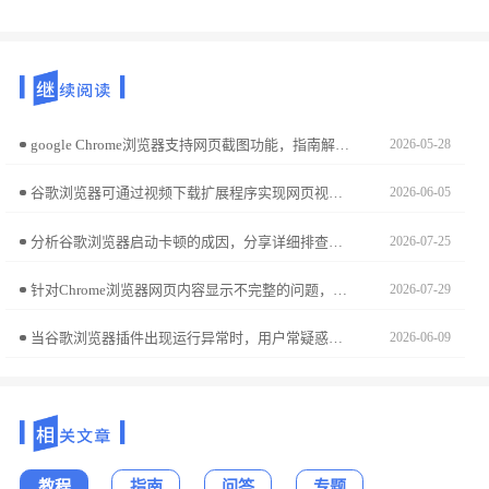
google Chrome浏览器支持网页截图功能，指南解析操作步骤，用户可快速保存页面内容，满足学习与工作场景需求。
2026-05-28
谷歌浏览器可通过视频下载扩展程序实现网页视频保存，适用于教学、资料整理等用途，操作简单高效。
2026-06-05
分析谷歌浏览器启动卡顿的成因，分享详细排查步骤和优化方法，帮助用户显著提升启动速度和稳定性。
2026-07-25
针对Chrome浏览器网页内容显示不完整的问题，提供多种实用修复技巧，包括缓存清理、页面刷新及插件排查。
2026-07-29
当谷歌浏览器插件出现运行异常时，用户常疑惑是否必须卸载重装。本文分析异常类型，给出科学处理建议，帮助用户选择最佳故障解决方案。
2026-06-09
教程
指南
问答
专题