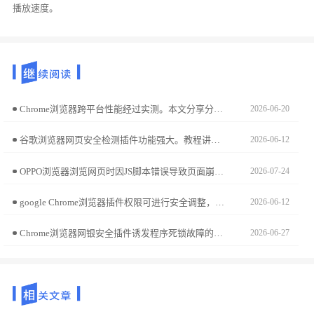
播放速度。
Chrome浏览器跨平台性能经过实测。本文分享分析方法和操作策略，实现浏览器在不同平台稳定流畅运行，提高使用体验。
2026-06-20
谷歌浏览器网页安全检测插件功能强大。教程讲解配置方法、操作技巧及经验分享，帮助用户提升网页安全防护能力。
2026-06-12
OPPO浏览器浏览网页时因JS脚本错误导致页面崩溃或功能失效？本文解析浏览器内置JS引擎执行策略，分享强制启用兼容性模式及拦截冲突脚本的专业调试方案。
2026-07-24
google Chrome浏览器插件权限可进行安全调整，本文解析操作流程和管理策略，帮助用户确保浏览器使用安全可靠。
2026-06-12
Chrome浏览器网银安全插件诱发程序死锁故障的排查指南。通过锁定图形渲染冲突与沙箱策略审计，稳健修复因金融级安全接口调用引发的进程卡死现象。
2026-06-27