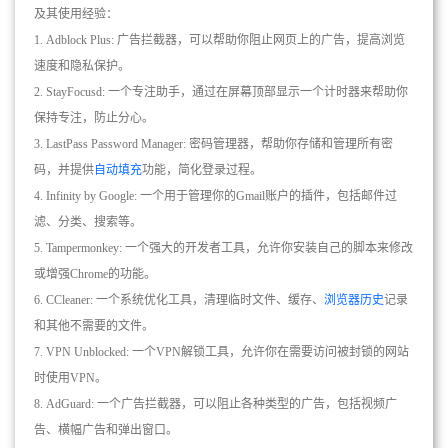
及其使用经验：
1. Adblock Plus: 广告拦截器，可以帮助你阻止网页上的广告，提高浏览
速度和隐私保护。
2. StayFocusd: 一个专注助手，通过在屏幕顶部显示一个计时器来帮助你
保持专注，防止分心。
3. LastPass Password Manager: 密码管理器，帮助你存储和管理所有密
码，并提供
自动填充
功能，简化登录过程。
4. Infinity by Google: 一个用于管理你的Gmail账户的插件，包括邮件过
滤、分类、搜索等。
5. Tampermonkey: 一个强大的开发者工具，允许你安装自己的脚本来修改
或增强Chrome的功能。
6. CCleaner: 一个系统优化工具，清理临时文件、缓存、
浏览器历史
记录
和其他不需要的文件。
7. VPN Unblocked: 一个VPN解锁工具，允许你在需要访问被封锁的网站
时使用VPN。
8. AdGuard: 一个广告拦截器，可以阻止各种类型的广告，包括视频广
告、横幅广告和弹出窗口。