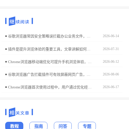
谷歌浏览器常因安全策略误拦截办公业务文件，严重阻碍效率协同。本教程解析如何精准识别误拦截根源，通过调整内置安全过滤规则与站点信任等级，确保您的工作资源能够平稳获取。
2026-06-14
插件是提升浏览体验的重要工具，文章讲解如何高效启用、停用和分类管理插件，确保Chrome浏览器功能完整又运行顺畅。
2026-07-31
Chrome浏览器移动端优化可提升手机浏览体验，本教程讲解操作步骤。用户可改善网页加载速度，实现更顺畅的移动端使用体验。
2026-06-12
谷歌浏览器广告拦截插件可有效屏蔽网页广告，提升加载速度与阅读体验。评测对比多款插件的拦截效果与性能表现，方便用户选择。
2026-08-06
Chrome浏览器首次使用过程中，用户通过优化经验总结提升操作效率，保证浏览器各项功能运行顺畅，减少重复操作。
2026-06-17
教程
指南
问答
专题