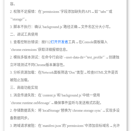
容。
2. 权限不足报错：在`permissions`字段添加缺失的API→如`"tabs"`或
`"storage"`。
3. 脚本不执行：确认`background.js`路径正确→文件名区分大小写。
二、调试工具使用
1. 查看控制台错误：按F12
打开开发者
工具→在Console面板输入
`chrome.extensions`获取详细报错信息。
2. 模拟多版本测试：在命令行启动`--user-data-dir="test_profile"`→创建独
立环境测试不同Chrome版本兼容性。
3. 分析资源加载：在Network面板筛选“Doc”类型→检查HTML文件是否
被阻止加载。
三、高级功能实现
1. 消息传递失败：在`content.js`和`background.js`中统一使用
`chrome.runtime.onMessage`→确保事件监听与发送格式匹配。
2. 存储数据丢失：将`localStorage`替换为`chrome.storage.sync`→实现多设
备数据同步。
3. 跨域请求被阻：在`manifest.json`的`permissions`中添加目标域名→允许