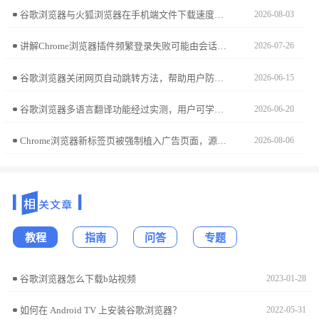
谷歌浏览器与火狐浏览器在手机端文件下载速度上有何差异？本篇横向测评通过多网络环境实测，客观展示两款浏览器的下载传输效率，为你选购上网工具提供精准参考。
2026-08-03
讲解Chrome浏览器插件频繁登录失败可能由会话异常导致，提供详细排查和修复建议，保障登录顺畅。
2026-07-26
谷歌浏览器关闭网页自动跳转方法，帮助用户防止恶意跳转和广告弹窗，保障浏览安全，提升使用体验。详细步骤简单易操作。
2026-06-15
谷歌浏览器多语言翻译功能经过实测，用户可学习操作教程提高翻译效率，实现顺畅跨语言浏览。
2026-06-20
Chrome浏览器新标签页被强制植入广告页面，源于底层配置被植入恶意脚本。本文拆解劫持诱因，并提供环境参数一键复原方案，帮您重获自主可控的标签页交互空间。
2026-08-06
教程
指南
问答
专题
谷歌浏览器怎么下载b站视频
2023-01-28
如何在 Android TV 上安装谷歌浏览器？
2022-05-31