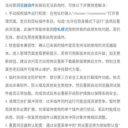
当谷歌
浏览器插件
安装后无法启用时，可按以下步骤排查解决：
1. 手动授权插件运行权限：在地址栏输入“chrome://extensions/”打开管
理页面，定位到目标插件条目。勾选“允许在隐身模式下运行”选项后重
启浏览器，此操作常能修复因
隐私模式
限制导致的启用失败问题。若仍
无效，尝试先禁用再重新启用该插件。
2. 核查版本兼容性：确认已安装的插件是否支持当前使用的浏览器版
本。进入管理页面查看更新提示，若有可用新版本则点击升级；如无更
新按钮，建议访问官方应用商店重新下载最新版替换旧文件。特别注意
某些老旧插件可能停止维护，需寻找替代方案。
3. 临时关闭安全防护软件：部分第三方安全工具会拦截插件功能。依次
退出杀毒软件、防火墙及其他安全类程序，然后重新启动浏览器测试插
件能否正常加载。完成测试后务必重新开启防护措施以保障系统安全。
4. 清理冗余扩展冲突项：过多插件同时运行可能造成资源竞争。暂时禁
用其他非必要扩展，仅保留待使用的单个插件进行验证。若此时能成功
启用，则逐一恢复其他插件以确定具体冲突对象并做相应调整。
5. 重置浏览器默认配置：通过设置菜单中的“将设置还原为原始默认值”