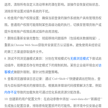
选项，清除所有自定义改动带来的潜在影响。该操作会恢复初始状态，
消除异常设置对插件系统的干扰。
6. 检查用户账户权限设置：确保当前登录的操作系统账户具有管理员权
限。普通用户权限可能限制某些高级功能的执行，切换至管理员账户或
提升现有账户权限后再试插件启用流程。
7. 删除后重新安装完整包：彻底移除问题插件（包括相关数据残留），
重新从Chrome Web Store获取并安装官方认证版本。避免使用未经验证
的第三方渠道获取插件文件。
8. 测试不同浏览器模式差异：分别在常规模式与
无痕浏览模式
下尝试启
动插件，观察是否存在特定模式下的限制机制。某些企业级环境会对
访
客模式
做额外限制，需针对性调整策略。
9. 查看浏览器错误日志记录：通过`Ctrl+Shift+J`快捷键调出控制台，查
找与目标插件相关的报错信息。根据具体错误代码搜索解决方案，例如
内存不足
导致的加载失败可通过优化系统资源分配改善。
10. 创建新的用户配置文件：在启动参数中添加`--user-data-dir="新路径"`
生成独立配置目录，排除原有配置损坏的可能性。新环境中仅安装必需