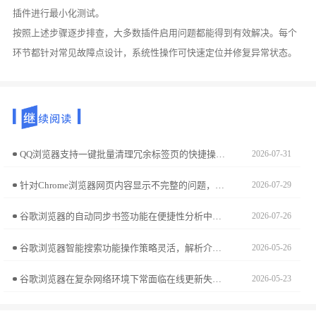
插件进行最小化测试。
按照上述步骤逐步排查，大多数插件启用问题都能得到有效解决。每个
环节都针对常见故障点设计，系统性操作可快速定位并修复异常状态。
QQ浏览器支持一键批量清理冗余标签页的快捷操作。当标签页过多导致手机卡顿时，利用此实用技巧，即可瞬间释放系统内存并整理浏览窗口，让您的操作界面恢复整洁与顺畅。
2026-07-31
针对Chrome浏览器网页内容显示不完整的问题，提供多种实用修复技巧，包括缓存清理、页面刷新及插件排查。
2026-07-29
谷歌浏览器的自动同步书签功能在便捷性分析中表现突出，用户能够快速实现跨设备同步，操作效率明显提升，带来更高效的浏览体验。
2026-07-26
谷歌浏览器智能搜索功能操作策略灵活，解析介绍了实用技巧，帮助用户快速获取内容并提升搜索效率。
2026-05-26
谷歌浏览器在复杂网络环境下常面临在线更新失败的困扰。分享官方原版离线安装包的获取渠道，并重点讲解静默安装参数配置、版本回退策略及绕过网络验证的深度实战，确保您在离线状态下依然能精准部署纯净稳健的软件阵地，扫清因安装程序报错导致的各种障碍。
2026-05-23