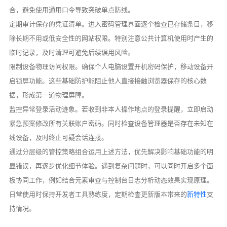
合，避免使用通用口令导致突破单点防线。
定期审计保存的凭证清单。进入密码管理界面逐个检查已存储条目，移
除长期不用或低安全性的网站权限。特别注意公共计算机使用时产生的
临时记录，及时清理可避免后续误用风险。
限制设备物理访问权限。确保个人电脑设置开机密码保护，移动设备开
启锁屏功能。这些基础防护能阻止他人直接接触浏览器保存的核心数
据，形成第一道物理屏障。
监控异常登录活动迹象。若收到非本人操作地点的登录提醒，立即启动
紧急预案修改所有关联账户密码。同时检查设备管理器是否存在未知在
线设备，及时终止可疑会话连接。
通过分层级的管控策略组合运用上述方法，优先解决影响基础功能的明
显错误，再逐步优化细节体验。遇到复杂问题时，可以同时开启多个面
板协同工作，例如结合元素审查与控制台日志分析动态效果实现原理。
日常使用时保持开发者工具熟练度，定期检查更新版本带来的
新特性
支
持情况。