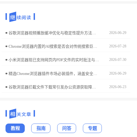
谷歌浏览器视频播放缓冲优化与稳定性提升方法可让观看更加流畅。技巧包括缓冲设置、播放参数调整及性能优化，确保视频不卡顿。
2026-06-29
Chrome浏览器内置的AI搜索是否会对传统搜索巨头构成范式挑战？本文客观分析AI搜索在即时性、归纳性与检索路径上的竞争优势，探讨智能化检索生态的未来演进趋势。
2026-07-28
小米浏览器现已支持网页内PDF文件的实时批注与云端即时同步。本操作指南演示如何进行文档标注并存入云空间，助您实现办公资料的多端跨场景调用，提升移动办公场景下的文件处理与信息标注效率。
2026-07-30
精选Chrome浏览器插件市场必装插件，涵盖安全、效率、娱乐等多领域，提升谷歌浏览器功能和用户体验。
2026-06-29
谷歌浏览器拦截文件下载常引发办公资源获取障碍。本教程详解如何精准定位安全策略阻断根源，并在确认文件安全的前提下，管理并调整下载拦截权限，确保业务文件顺利下发。
2026-06-23
教程
指南
问答
专题