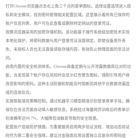
打开Chrome浏览器点击右上角三个点的菜单图标。选择设置选项进入隐
私和安全模块，找到密码管理相关配置区域。这里展示着所有已保存的
账户信息列表，用户可在此查看或删除特定网站的登录凭证。
观察浏览器采用的加密存储机制。该功能基于操作系统级加密技术实现
本地化保护，将密码数据与用户登录凭证深度绑定。即使设备意外丢
失，未授权人员也无法直接读取存储内容，有效防止物理层面的非法访
问。
启用内置的安全检测体系。Chrome具备定期与公开泄露数据库比对的功
能，当发现某个账户存在风险时会显示红色警告图标，强制引导用户修
改受影响的密码。这种主动防御机制能及时阻断因其他平台数据泄漏造
成的连锁反应。
实施智能填充策略控制。通过机器学习模型精准识别登录表单字段，确
保仅在合法页面自动填入敏感信息。系统经过海量网页训练后的表单识
别准确率达98.7%，大幅降低误触发导致的安全隐患。
配置账户层级防护措施。为重要服务启用两步验证流程，增加动态验证
码作为第二重安全保障。建议对金融类应用设置独立且复杂的密码组