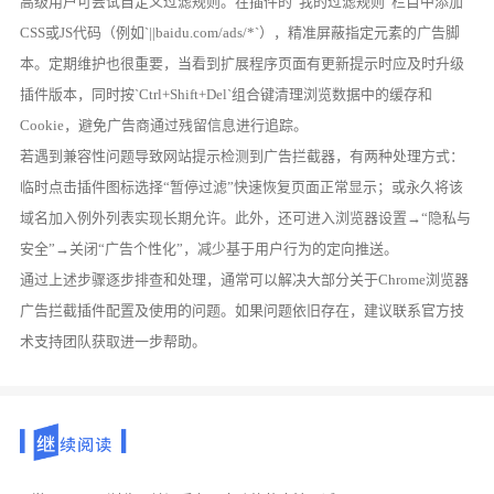
高级用户可尝试自定义过滤规则。在插件的“我的过滤规则”栏目中添加
CSS或JS代码（例如`||baidu.com/ads/*`），精准屏蔽指定元素的广告脚
本。定期维护也很重要，当看到扩展程序页面有更新提示时应及时升级
插件版本，同时按`Ctrl+Shift+Del`组合键清理浏览数据中的缓存和
Cookie，避免广告商通过残留信息进行追踪。
若遇到兼容性问题导致网站提示检测到广告拦截器，有两种处理方式：
临时点击插件图标选择“暂停过滤”快速恢复页面正常显示；或永久将该
域名加入例外列表实现长期允许。此外，还可进入浏览器设置→“隐私与
安全”→关闭“广告个性化”，减少基于用户行为的定向推送。
通过上述步骤逐步排查和处理，通常可以解决大部分关于Chrome浏览器
广告拦截插件配置及使用的问题。如果问题依旧存在，建议联系官方技
术支持团队获取进一步帮助。