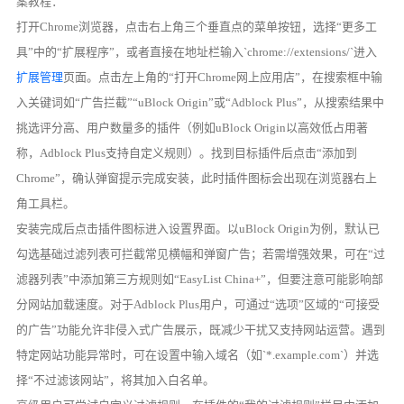
案教程：
打开Chrome浏览器，点击右上角三个垂直点的菜单按钮，选择“更多工
具”中的“扩展程序”，或者直接在地址栏输入`chrome://extensions/`进入
扩展管理
页面。点击左上角的“打开Chrome网上应用店”，在搜索框中输
入关键词如“广告拦截”“uBlock Origin”或“Adblock Plus”，从搜索结果中
挑选评分高、用户数量多的插件（例如uBlock Origin以高效低占用著
称，Adblock Plus支持自定义规则）。找到目标插件后点击“添加到
Chrome”，确认弹窗提示完成安装，此时插件图标会出现在浏览器右上
角工具栏。
安装完成后点击插件图标进入设置界面。以uBlock Origin为例，默认已
勾选基础过滤列表可拦截常见横幅和弹窗广告；若需增强效果，可在“过
滤器列表”中添加第三方规则如“EasyList China+”，但要注意可能影响部
分网站加载速度。对于Adblock Plus用户，可通过“选项”区域的“可接受
的广告”功能允许非侵入式广告展示，既减少干扰又支持网站运营。遇到
特定网站功能异常时，可在设置中输入域名（如`*.example.com`）并选
择“不过滤该网站”，将其加入白名单。