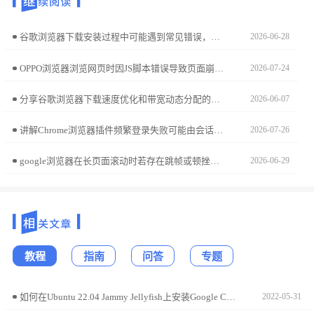
谷歌浏览器下载安装过程中可能遇到常见错误，教程提供故障排查和修复方法，帮助用户快速解决问题，保证浏览器顺利安装和正常使用。
2026-06-28
OPPO浏览器浏览网页时因JS脚本错误导致页面崩溃或功能失效？本文解析浏览器内置JS引擎执行策略，分享强制启用兼容性模式及拦截冲突脚本的专业调试方案。
2026-07-24
分享谷歌浏览器下载速度优化和带宽动态分配的方法，帮助用户获得更快速稳定的下载体验。
2026-06-07
讲解Chrome浏览器插件频繁登录失败可能由会话异常导致，提供详细排查和修复建议，保障登录顺畅。
2026-07-26
google浏览器在长页面滚动时若存在跳帧或顿挫感，多与默认渲染反馈有关。在Flags设置中激活“平滑滚动”特性，可显著改善鼠标滚轮的滑动质感，实现极致丝滑的页面翻阅体验。
2026-06-29
教程
指南
问答
专题
如何在Ubuntu 22.04 Jammy Jellyfish上安装Google Chrome?
2022-05-31