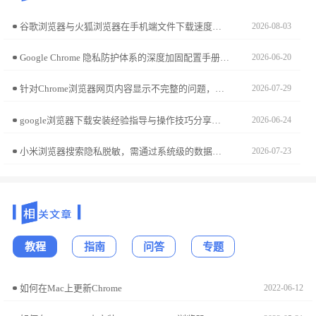
谷歌浏览器与火狐浏览器在手机端文件下载速度上有何差异？本篇横向测评通过多网络环境实测，客观展示两款浏览器的下载传输效率，为你选购上网工具提供精准参考。
2026-08-03
Google Chrome 隐私防护体系的深度加固配置手册。从拦截跨站点跟踪逻辑、物理粉碎交互痕迹及配置高等级沙箱准入准则，为您构建严密的数字办公数据隐私防御防火墙。
2026-06-20
针对Chrome浏览器网页内容显示不完整的问题，提供多种实用修复技巧，包括缓存清理、页面刷新及插件排查。
2026-07-29
google浏览器下载安装经验指导与操作技巧分享，用户可快速掌握关键步骤，提高浏览器安装效率与稳定性。
2026-06-24
小米浏览器搜索隐私脱敏，需通过系统级的数据协同处理才能实现自动清洗。本文解析了脱敏逻辑与系统定时任务的联动机制，并指导您手动触发全量隐私轨迹的深度清洗，确保浏览记录始终保持脱敏状态。
2026-07-23
教程
指南
问答
专题
如何在Mac上更新Chrome
2022-06-12