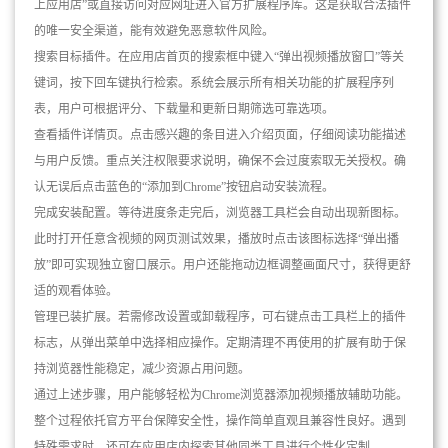
上应用店”或直接访问对应网址进入官方扩展程序库。这是获取合法插件
的唯一安全渠道，能有效避免恶意软件风险。
搜索目标插件。在应用店首页的搜索框中键入“弹出视频播放窗口”等关
键词，按下回车键执行检索。系统会展示所有相关功能的扩展程序列
表，用户可根据评分、下载量和更新日期筛选可靠选项。
查看插件详情页。点击感兴趣的条目进入介绍页面，仔细阅读功能描述
与用户反馈。重点关注权限要求说明，确保不会过度索取无关授权。确
认无误后点击蓝色的“添加到Chrome”按钮启动安装流程。
完成安装配置。等待进度条走完后，浏览器工具栏会自动出现新图标。
此时打开任意含视频的网页测试效果，播放时点击该图标选择“弹出播
放”即可实现独立窗口展示。用户还能拖动边框调整画面尺寸，获得更舒
适的观看体验。
管理已装扩展。若需修改设置或卸载程序，可右键点击工具栏上的插件
标志，从弹出菜单中选择相应操作。定期清理不再使用的扩展有助于保
持浏览器性能稳定，减少资源占用问题。
通过上述步骤，用户能够轻松为Chrome浏览器添加视频播放辅助功能。
整个过程依托官方平台保障安全性，操作简单直观且兼容性良好。遇到
特殊需求时，还可在应用店内探索其他同类工具进行个性化定制。