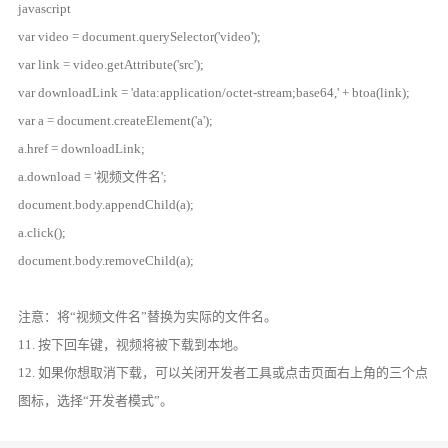
javascript
var video = document.querySelector('video');
var link = video.getAttribute('src');
var downloadLink = 'data:application/octet-stream;base64,' + btoa(link);
var a = document.createElement('a');
a.href = downloadLink;
a.download = '视频文件名';
document.body.appendChild(a);
a.click();
document.body.removeChild(a);
注意：将“视频文件名”替换为实际的文件名。
11. 按下回车键，视频将被下载到本地。
12. 如果你想取消下载，可以关闭开发者工具或点击页面右上角的三个点
图标，选择“开发者模式”。