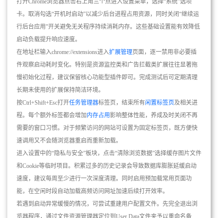
打开Chrome浏览器点击右上角三个点进入设置菜单，选择“系统”选项
卡。取消勾选“开机时启动”以减少后台进程占用资源，同时关闭“继续运
行后台应用”开关避免无关程序持续消耗内存。这些基础设置能有效降低
启动负载提升响应速度。
在地址栏输入chrome://extensions进入
扩展管理
页面，逐一禁用非必要插
件观察启动耗时变化。特别是资源监控类和广告拦截类扩展往往显著拖
慢初始化过程，建议保留核心功能型插件即可。完成测试后可定期清理
长期未使用的扩展保持简洁环境。
按Ctrl+Shift+Esc打开
任务管理器
标签页，结束所有
闲置标签页
及相关进
程。每个额外标签都会增加
内存占用
影响整体性能，养成及时关闭不再
需要的窗口习惯。对于频繁访问的网站可设置为固定标签页，既方便快
速调用又不会随浏览器重启而重新加载。
进入设置中的“隐私与安全”板块，点击“清除浏览数据”选择缓存图片文件
和Cookie等临时项目。积累过多的历史记录会导致数据库膨胀延缓启动
速度，建议每周至少进行一次深度清理。同时启用预加载常用页面功
能，在空闲时段自动加载高频访问网址加速后续打开效率。
若遇到启动异常缓慢的情况，可尝试重建用户配置文件。先完全退出浏
览器程序，通过文件资源管理器定位到User Data文件夹予以重命名备