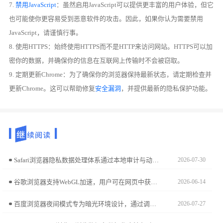
7.
禁用JavaScript
：虽然启用JavaScript可以提供更丰富的用户体验，但它
也可能使你更容易受到恶意软件的攻击。因此，如果你认为需要禁用
JavaScript，请谨慎行事。
8. 使用HTTPS：始终使用HTTPS而不是HTTP来访问网站。HTTPS可以加
密你的数据，并确保你的信息在互联网上传输时不会被窃取。
9. 定期更新Chrome：为了确保你的浏览器保持最新状态，请定期检查并
更新Chrome。这可以帮助修复
安全漏洞
，并提供最新的隐私保护功能。
Safari浏览器隐私数据处理体系通过本地审计与动态隔离构建安全屏障。本文解析该架构的核心技术逻辑，带您深入理解苹果对跨站追踪行为的主动阻断防御体系。
2026-07-30
谷歌浏览器支持WebGL加速，用户可在网页中获得更流畅的图形渲染。操作方法详解能帮助提升多媒体与三维效果性能。
2026-06-14
百度浏览器夜间模式专为暗光环境设计，通过调节亮度与色温有效降低蓝光刺激。跟随本文开启教程，助您打造温和舒适的夜读空间，全方位守护用眼健康。
2026-07-27