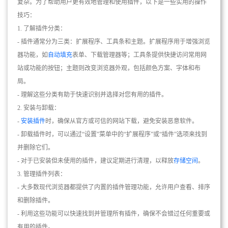
复杂。为了帮助用户更有效地管理和使用插件，以下是一些实用的操作
技巧：
1. 了解插件分类：
- 插件通常分为三类：扩展程序、工具条和主题。扩展程序用于增强浏览
器功能，如
自动填充
表单、下载管理器等；工具条提供快捷访问常用网
站或功能的按钮；主题则改变浏览器外观，包括颜色方案、字体和布
局。
- 理解这些分类有助于快速识别并选择对您有用的插件。
2. 安装与卸载：
-
安装插件
时，确保从官方或可信的网站下载，避免安装恶意软件。
- 卸载插件时，可以通过“设置”菜单中的“扩展程序”或“插件”选项来找到
并删除它们。
- 对于已安装但未使用的插件，建议定期进行清理，以释放
存储空间
。
3. 管理插件列表：
- 大多数现代浏览器都提供了内置的插件管理功能，允许用户查看、排序
和删除插件。
- 利用这些功能可以快速找到并管理所有插件，确保不会错过任何重要或
有用的插件。