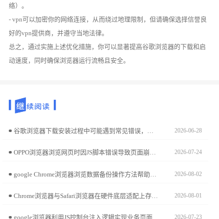
络）。
- vpn可以加密你的网络连接，从而绕过地理限制，但请确保选择信誉良
好的vpn提供商，并遵守当地法律。
总之，通过实施上述优化措施，你可以显著提高谷歌浏览器的下载和启
动速度，同时确保浏览器运行流畅且安全。
谷歌浏览器下载安装过程中可能遇到常见错误，教程提供故障排查和修复方法，帮助用户快速解决问题，保证浏览器顺利安装和正常使用。
2026-06-28
OPPO浏览器浏览网页时因JS脚本错误导致页面崩溃或功能失效？本文解析浏览器内置JS引擎执行策略，分享强制启用兼容性模式及拦截冲突脚本的专业调试方案。
2026-07-24
google Chrome浏览器浏览数据备份操作方法帮助用户在多设备间安全保存数据，实现书签、历史记录和设置的可靠备份与恢复。
2026-08-02
Chrome浏览器与Safari浏览器在硬件底层适配上存在差异。本文针对macOS系统进行性能实测，从能源效率、硬件调用及渲染平滑度对比，助您平衡办公性能需求。
2026-08-01
google浏览器利用JS控制台注入逻辑实现业务页面自动化交互闭环的技术手册。通过编写高效脚本实现海量数据的自动化采集与指令触发，大幅精简重复性办公任务流程。
2026-07-23