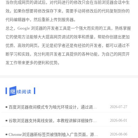
当你完成网页的调试后，对代码进行的修改只会在当前浏览器会话中生
效。如果你想要将修改保存下来，需要手动将修改后的代码复制到你的
代码编辑器中，然后重新上传到服务器。
总之，Google 浏览器的开发者工具是一个强大而实用的工具，熟练掌握
它的使用方法能够大大提高网页调试的效率和质量，帮助你创建出更加
优质、高效的网页。无论是初学者还是有经验的开发者，都可以通过不
断学习和实践，充分利用开发者工具提供的各种功能，为自己的网页开
发工作带来更多的便利和优势。
百度浏览器夜间模式专为暗光环境设计，通过调节亮度与色温有效降低蓝光刺激。跟随本文开启教程，助您打造温和舒适的夜读空间，全方位守护用眼健康。
2026-07-27
谷歌浏览器支持离线安装，本教程讲解详细操作步骤。用户可在无网络环境下完成浏览器安装，实现高效使用。
2026-06-01
Chrome浏览器新标签页被强制植入广告页面，源于底层配置被植入恶意脚本。本文拆解劫持诱因，并提供环境参数一键复原方案，帮您重获自主可控的标签页交互空间。
2026-08-06