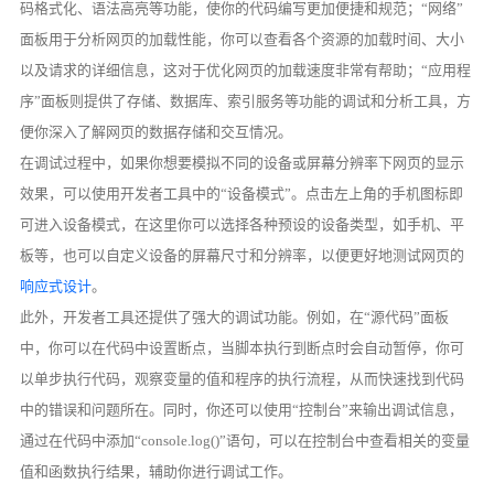
码格式化、语法高亮等功能，使你的代码编写更加便捷和规范；“网络”
面板用于分析网页的加载性能，你可以查看各个资源的加载时间、大小
以及请求的详细信息，这对于优化网页的加载速度非常有帮助；“应用程
序”面板则提供了存储、数据库、索引服务等功能的调试和分析工具，方
便你深入了解网页的数据存储和交互情况。
在调试过程中，如果你想要模拟不同的设备或屏幕分辨率下网页的显示
效果，可以使用开发者工具中的“设备模式”。点击左上角的手机图标即
可进入设备模式，在这里你可以选择各种预设的设备类型，如手机、平
板等，也可以自定义设备的屏幕尺寸和分辨率，以便更好地测试网页的
响应式设计
。
此外，开发者工具还提供了强大的调试功能。例如，在“源代码”面板
中，你可以在代码中设置断点，当脚本执行到断点时会自动暂停，你可
以单步执行代码，观察变量的值和程序的执行流程，从而快速找到代码
中的错误和问题所在。同时，你还可以使用“控制台”来输出调试信息，
通过在代码中添加“console.log()”语句，可以在控制台中查看相关的变量
值和函数执行结果，辅助你进行调试工作。