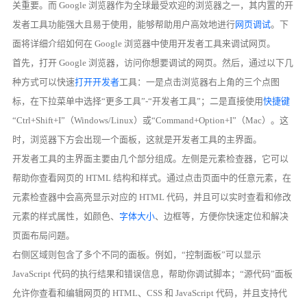
关重要。而 Google 浏览器作为全球最受欢迎的浏览器之一，其内置的开
发者工具功能强大且易于使用，能够帮助用户高效地进行
网页调试
。下
面将详细介绍如何在 Google 浏览器中使用开发者工具来调试网页。
首先，打开 Google 浏览器，访问你想要调试的网页。然后，通过以下几
种方式可以快速
打开开发者
工具：一是点击浏览器右上角的三个点图
标，在下拉菜单中选择“更多工具”-“开发者工具”；二是直接使用
快捷键
“Ctrl+Shift+I”（Windows/Linux）或“Command+Option+I”（Mac）。这
时，浏览器下方会出现一个面板，这就是开发者工具的主界面。
开发者工具的主界面主要由几个部分组成。左侧是元素检查器，它可以
帮助你查看网页的 HTML 结构和样式。通过点击页面中的任意元素，在
元素检查器中会高亮显示对应的 HTML 代码，并且可以实时查看和修改
元素的样式属性，如颜色、
字体大小
、边框等，方便你快速定位和解决
页面布局问题。
右侧区域则包含了多个不同的面板。例如，“控制面板”可以显示
JavaScript 代码的执行结果和错误信息，帮助你调试脚本；“源代码”面板
允许你查看和编辑网页的 HTML、CSS 和 JavaScript 代码，并且支持代