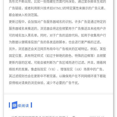
告形式不断出现，比如一些隐藏在页面代码深处、通过复杂脚本生成的
广告链接，或者利用新兴技术如HTML5的特定属性来展示的广告元素，
都会被纳入检测范围。
更新过程中，会加强对广告服务器域名的识别。许多广告是通过特定的
服务器域名来推送的，浏览器会将这些频繁用于广告推送且未经用户许
可的域名加入黑名单。同时，对于广告的追踪代码，如用于收集用户行
为数据以便精准投放广告的各类追踪脚本，也会进行更严格的过滤。
另外，浏览器还会关注网页布局中与广告相关的区域特征。例如，某些
固定位置、具有特定样式（如过于鲜艳的颜色、特殊的边框等）且频繁
更新内容的区域，可能会被判断为广告区域而进行过滤。并且，随着网
络技术的发展，像虚拟现实（VR）、增强现实（AR）场景中的广告，
其过滤规则也会在更新中不断完善，以确保用户在不同网络环境下都能
获得相对清爽的浏览体验，减少不必要的广告干扰。