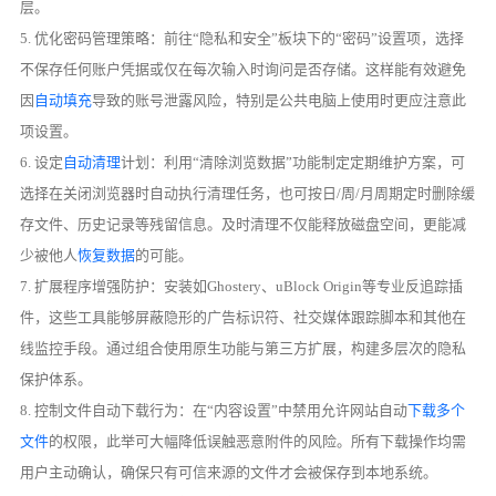
层。
5. 优化密码管理策略：前往“隐私和安全”板块下的“密码”设置项，选择
不保存任何账户凭据或仅在每次输入时询问是否存储。这样能有效避免
因
自动填充
导致的账号泄露风险，特别是公共电脑上使用时更应注意此
项设置。
6. 设定
自动清理
计划：利用“清除浏览数据”功能制定定期维护方案，可
选择在关闭浏览器时自动执行清理任务，也可按日/周/月周期定时删除缓
存文件、历史记录等残留信息。及时清理不仅能释放磁盘空间，更能减
少被他人
恢复数据
的可能。
7. 扩展程序增强防护：安装如Ghostery、uBlock Origin等专业反追踪插
件，这些工具能够屏蔽隐形的广告标识符、社交媒体跟踪脚本和其他在
线监控手段。通过组合使用原生功能与第三方扩展，构建多层次的隐私
保护体系。
8. 控制文件自动下载行为：在“内容设置”中禁用允许网站自动
下载多个
文件
的权限，此举可大幅降低误触恶意附件的风险。所有下载操作均需
用户主动确认，确保只有可信来源的文件才会被保存到本地系统。