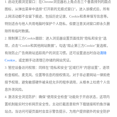
1. 启动无痕浏览窗口：在Chrome浏览器右上角点击三个垂直排列的圆点
图标，从弹出菜单中选择“打开新的无痕式窗口”。进入该模式后，所有
上网活动都不会留下痕迹，包括历史记录、Cookie和表单填写信息等。
特别适合与他人共用电脑时保护个人隐私，但要注意关闭窗口即永久删
除所有临时数据。
2. 限制第三方Cookie跟踪：进入浏览器设置页面找到“隐私和安全”选
项，点击“Cookie和其他网站数据”。勾选“阻止第三方Cookie”复选框，
有效防止广告商跨站追踪用户的浏览习惯。还可设置退出时自动
清除
Cookie
，或定期手动清理已存储的网站凭证。
3. 管控设备访问权限：同样在“隐私和安全”区域打开“内容设置”，逐项
检查相机、麦克风、位置等信息的授权情况。对于非必要网站一律拒绝
授予权限，避免敏感硬件被未经允许的程序调用，从根本上杜绝个人信
息外泄风险。
4. 激活安全浏览防护：确保“使用安全检查”功能处于开启状态，这项内
置机制能实时分析网页安全性，主动拦截恶意软件下载链接和钓鱼诈骗
站点。当访问可疑页面时会显示警告提示，为用户提供额外的安全防护