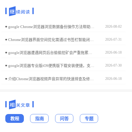
google Chrome浏览器浏览数据备份操作方法帮助用户在多设备间安全保存数据，实现书签、历史记录和设置的可靠备份与恢复。
2026-08-02
Chrome浏览器界面空间优化需通过书签栏智能闭合实现。本文指导用户通过交互手势或配置钩子锁定书签栏视图，从而瞬时拓宽页面显示视区，保障高专注度的研读体验。
2026-07-31
google浏览器遭遇网页后台偷偷挖矿会严重拖累系统性能。本文提供了专业的拦截策略，教您通过浏览器扩展或高级设置屏蔽挖矿代码，防止恶意脚本恶意占用算力，确保电脑流畅运行。
2026-06-18
google浏览器专业版iOS便携版下载安装便捷。支持移动办公，高效访问网页和企业数据，操作简单安全，保证浏览体验流畅稳定。
2026-07-30
介绍Chrome浏览器视频声音异常的快速排查及修复方法，帮助用户解决声音问题，恢复正常播放。
2026-06-18
教程
指南
问答
专题