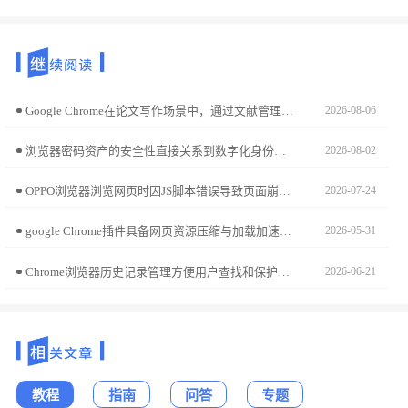
Google Chrome在论文写作场景中，通过文献管理与引用插件配置，可大幅降低资料整理负担。本指南精选涵盖文献采集、逻辑润色及格式处理的利器，助您实现学术写作效率的质变。
2026-08-06
浏览器密码资产的安全性直接关系到数字化身份保护。本安全迁移教学演示如何将已存账号凭据全量导出至本地加密表格，助您实现资产的自主可控备份与安全平稳迁移。
2026-08-02
OPPO浏览器浏览网页时因JS脚本错误导致页面崩溃或功能失效？本文解析浏览器内置JS引擎执行策略，分享强制启用兼容性模式及拦截冲突脚本的专业调试方案。
2026-07-24
google Chrome插件具备网页资源压缩与加载加速功能，可压缩图片、脚本等非结构化内容，降低页面加载延迟，提升整体浏览效率。
2026-05-31
Chrome浏览器历史记录管理方便用户查找和保护数据，文章分享实用操作技巧，帮助用户高效管理浏览记录并保护隐私。
2026-06-21
教程
指南
问答
专题