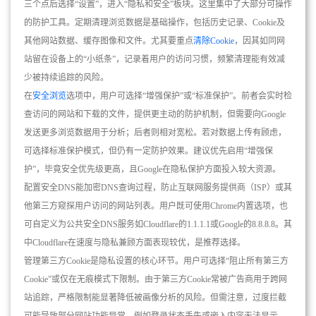
三个点后选择“设置”，进入“隐私和安全”板块。这里集中了大部分可操作
的防护工具。定期清理浏览数据是基础操作，包括历史记录、Cookie及
其他网站数据、缓存图像和文件。尤其要重点
清除Cookie
，因其如同网
站留在设备上的“小纸条”，记录着用户的访问习惯，频繁清理能有效减
少被持续追踪的风险。
在
安全浏览
选项中，用户可选择“增强保护”或“标准保护”。前者会实时检
查访问的网站和下载的文件，提供更主动的防护机制，但需要向Google
发送更多浏览数据用于分析；后者则相对宽松。若对数据上传有顾虑，
可选择标准保护模式，但仍有一定防护效果。建议优先启用“增强保
护”，毕竟安全优先级更高，且Google在隐私保护方面投入较大资源。
配置安全DNS能加密DNS查询过程，防止互联网服务提供商（ISP）或其
他第三方窥探用户访问的网站列表。用户既可使用Chrome内置选项，也
可自定义为公共安全DNS服务如Cloudflare的1.1.1.1或Google的8.8.8.8。其
中Cloudflare在速度与隐私兼顾方面表现较优，是推荐选择。
管理第三方Cookie是隐私设置的核心环节。用户可选择“阻止所有第三方
Cookie”或仅在无痕模式下限制。由于第三方Cookie常被广告商用于跨网
站追踪，严格限制能显著降低被画像分析的风险。但需注意，过度拦截