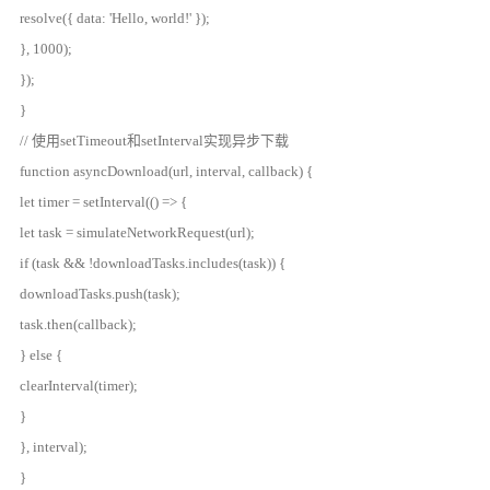
resolve({ data: 'Hello, world!' });
}, 1000);
});
}
// 使用setTimeout和setInterval实现异步下载
function asyncDownload(url, interval, callback) {
let timer = setInterval(() => {
let task = simulateNetworkRequest(url);
if (task && !downloadTasks.includes(task)) {
downloadTasks.push(task);
task.then(callback);
} else {
clearInterval(timer);
}
}, interval);
}