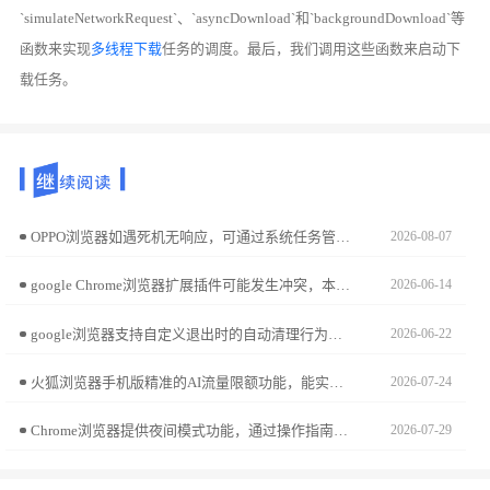
`simulateNetworkRequest`、`asyncDownload`和`backgroundDownload`等
函数来实现
多线程下载
任务的调度。最后，我们调用这些函数来启动下
载任务。
OPPO浏览器如遇死机无响应，可通过系统任务管理器执行强制停止动作。本指南说明了此操作的执行步骤，既能快速解决程序卡死故障，又能有效清除异常内存，保障浏览器的后续使用稳定。
2026-08-07
google Chrome浏览器扩展插件可能发生冲突，本文分享处理经验与操作技巧，帮助用户快速解决问题，保障浏览器稳定运行。
2026-06-14
google浏览器支持自定义退出时的自动清理行为。检查google浏览器隐私设置面板，取消勾选“退出时删除浏览历史”选项，即可确保您的上网记录被完整保留。
2026-06-22
火狐浏览器手机版精准的AI流量限额功能，能实时监测您的上网消耗。本提醒机制设置可助您彻底避免流量超额带来的额外开销，让您在移动网络环境下科学规划使用配额，保障网络资源始终处于可控的经济范围内。
2026-07-24
Chrome浏览器提供夜间模式功能，通过操作指南可降低屏幕亮度并节省电量。用户可获得更舒适的浏览体验。
2026-07-29