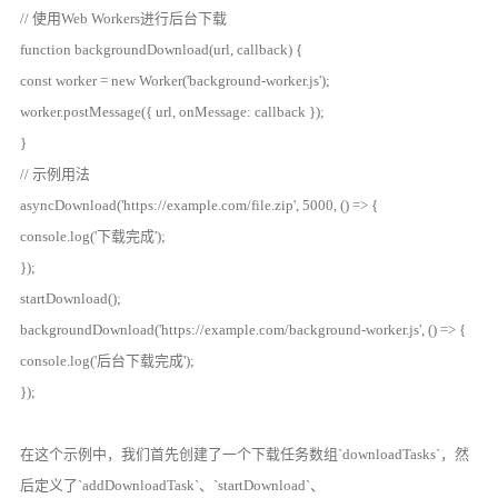
// 使用Web Workers进行后台下载
function backgroundDownload(url, callback) {
const worker = new Worker('background-worker.js');
worker.postMessage({ url, onMessage: callback });
}
// 示例用法
asyncDownload('https://example.com/file.zip', 5000, () => {
console.log('下载完成');
});
startDownload();
backgroundDownload('https://example.com/background-worker.js', () => {
console.log('后台下载完成');
});
在这个示例中，我们首先创建了一个下载任务数组`downloadTasks`，然
后定义了`addDownloadTask`、`startDownload`、