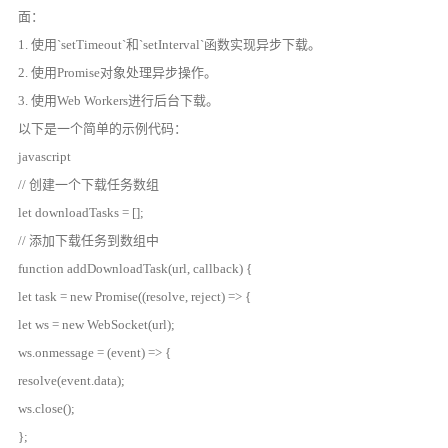
面：
1. 使用`setTimeout`和`setInterval`函数实现异步下载。
2. 使用Promise对象处理异步操作。
3. 使用Web Workers进行后台下载。
以下是一个简单的示例代码：
javascript
// 创建一个下载任务数组
let downloadTasks = [];
// 添加下载任务到数组中
function addDownloadTask(url, callback) {
let task = new Promise((resolve, reject) => {
let ws = new WebSocket(url);
ws.onmessage = (event) => {
resolve(event.data);
ws.close();
};