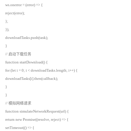
ws.onerror = (error) => {
reject(error);
};
});
downloadTasks.push(task);
}
// 启动下载任务
function startDownload() {
for (let i = 0; i < downloadTasks.length; i++) {
downloadTasks[i].then(callback);
}
}
// 模拟网络请求
function simulateNetworkRequest(url) {
return new Promise((resolve, reject) => {
setTimeout(() => {