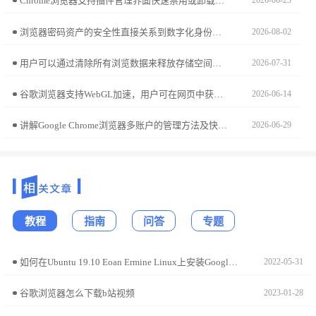
Chrome浏览器支持插件管理界面快速禁用或卸载无用插件，定期清理扩展有助于提升浏览速度和保障安全，避免插件堆积带来的问题。
2026-06-23
浏览器密码资产的安全性直接关系到数字化身份保护。本安全迁移教学演示如何将已存账号凭据全量导出至本地加密表格，助您实现资产的自主可控备份与安全平稳迁移。
2026-08-02
用户可以通过清除所有浏览数据来释放存储空间，清理缓存和历史记录，提升Chrome浏览器的性能，确保浏览体验更加流畅。
2026-07-31
谷歌浏览器支持WebGL加速，用户可在网页中获得更流畅的图形渲染。操作方法详解能帮助提升多媒体与三维效果性能。
2026-06-14
讲解Google Chrome浏览器多账户的管理方法及快速切换技巧，确保多用户环境下的安全与便利。
2026-06-29
教程
指南
问答
专题
如何在Ubuntu 19.10 Eoan Ermine Linux上安装Google Chrome?
2022-05-31
谷歌浏览器怎么下载b站视频
2023-01-28