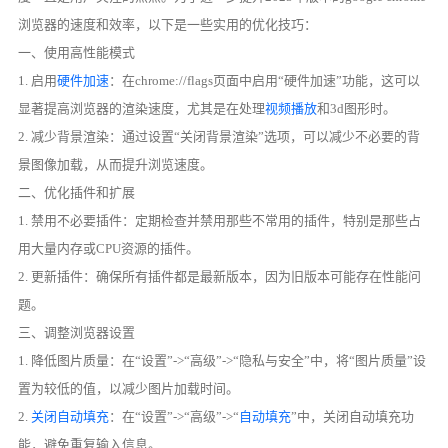
浏览器的速度和效率，以下是一些实用的优化技巧：
一、使用高性能模式
1. 启用
硬件加速
：在chrome://flags页面中启用“硬件加速”功能，这可以
显著提高浏览器的渲染速度，尤其是在处理
视频播放
和3d图形时。
2. 减少背景渲染：通过设置“关闭背景渲染”选项，可以减少不必要的背
景图像加载，从而提升浏览速度。
二、优化插件和扩展
1. 禁用不必要插件：定期检查并禁用那些不常用的插件，特别是那些占
用大量内存或CPU资源的插件。
2. 更新插件：确保所有插件都是最新版本，因为旧版本可能存在性能问
题。
三、调整浏览器设置
1. 降低图片质量：在“设置”->“高级”->“隐私与安全”中，将“图片质量”设
置为较低的值，以减少图片加载时间。
2.
关闭自动填充
：在“设置”->“高级”->“
自动填充
”中，关闭自动填充功
能，避免重复输入信息。