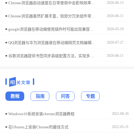
Chrome浏览器启动速度在日常使用中会影响效率。文章分享测试和优化方法，帮助用户缩短启动时间，提升浏览器整体响应速度，实现更流畅的上网体验。
2026-06-13
Chrome浏览器虽然扩展丰富，但部分冗余组件常反噬系统性能。分享利用内置任务管理器实时监控各扩展内存占用、CPU负载及脚本冲突的实战经验，旨在帮您构建一个稳健的运行环境，从源头上杜绝违规扩展导致的系统崩溃，维护生产力平台的长效稳定性。
2026-06-11
google浏览器在移动端使用插件时可能出现兼容性问题，本文深入分析常见冲突原因，并提供优化和解决经验，帮助用户保持浏览体验稳定顺畅。
2026-05-19
QQ浏览器与华为浏览器谁在移动端网页文档编辑的兼容性与功能丰富度上更具优势？本篇生产力测评深入对比两款工具的在线文档处理能力，助你挑选最强移动办公伴侣。
2026-07-27
谷歌浏览器提供书签同步高级配置方法，实现多设备高效管理书签，用户可以快速整理收藏夹，提高工作和学习效率。
2026-06-11
教程
指南
问答
专题
Windows10系统安装chrome浏览器教程
2022-08-26
在Ubuntu上安装Chrome的最佳方式
2022-05-31