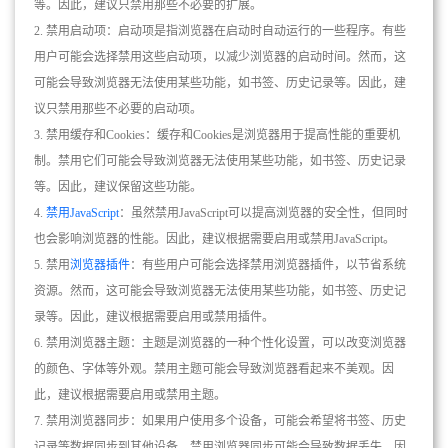
等。因此，建议只禁用那些不必要的扩展。
2. 禁用启动项：启动项是指浏览器在启动时自动运行的一些程序。有些
用户可能会选择禁用这些启动项，以减少浏览器的启动时间。然而，这
可能会导致浏览器无法使用某些功能，如书签、历史记录等。因此，建
议只禁用那些不必要的启动项。
3. 禁用缓存和Cookies：缓存和Cookies是浏览器用于提高性能的重要机
制。禁用它们可能会导致浏览器无法使用某些功能，如书签、历史记录
等。因此，建议保留这些功能。
4.
禁用JavaScript
：虽然禁用JavaScript可以提高浏览器的安全性，但同时
也会影响浏览器的性能。因此，建议根据需要启用或禁用JavaScript。
5. 禁用
浏览器插件
：有些用户可能会选择禁用浏览器插件，以节省系统
资源。然而，这可能会导致浏览器无法使用某些功能，如书签、历史记
录等。因此，建议根据需要启用或禁用插件。
6. 禁用浏览器主题：主题是浏览器的一种个性化设置，可以改变浏览器
的颜色、字体等外观。禁用主题可能会导致浏览器看起来不美观。因
此，建议根据需要启用或禁用主题。
7. 禁用浏览器同步：如果用户使用多个设备，可能会希望将书签、历史
记录等数据同步到其他设备。禁用浏览器同步可能会导致数据丢失。因