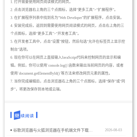
1. 打开需要使用网页阅读模式的网页。
2. 点击浏览器右上角的三个点图标，选择“更多工具”>“扩展程序”。
3. 在扩展程序列表中找到名为“Web Developer”的扩展程序，点击安装。
4. 安装完成后，返回到需要使用网页阅读模式的网页，点击右上角的三
个点图标，选择“更多工具”>“开发者工具”。
5. 在开发者工具中，点击“设置”按钮，然后勾选“允许在标签页上显示控
制台”选项。
6. 现在你可以在网页上直接输入JavaScript代码来控制网页的显示和编
辑。例如，你可以使用`console.log()`函数来输出当前网页的内容，或者
使用`document.getElementById()`等方法来修改网页元素的属性。
7. 当你完成编辑后，点击浏览器右上角的三个点图标，选择“保存”或“同
步”，将更改保存到本地或云端。
谷歌浏览器与火狐浏览器在手机端文件下载速度上有何差异？本篇横向测评通过多网络环境实测，客观展示两款浏览器的下载传输效率，为你选购上网工具提供精准参考。
2026-08-03