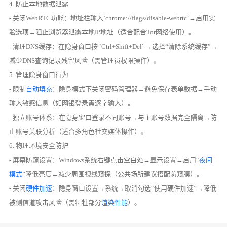
4. 防止本地数据泄露
- 关闭WebRTC功能：地址栏输入`chrome://flags/disable-webrtc`→启用实
验选项→阻止浏览器泄露本地IP地址（适合配合Tor网络使用）。
- 清理DNS缓存：在隐身窗口按 `Ctrl+Shift+Del` →选择“清除系统缓存”→
减少DNS查询记录残留风险（需管理员权限操作）。
5. 管理隐身窗口行为
- 限制
自动填充
：隐身模式下关闭密码管理器→避免保存表单数据→手动
输入敏感信息（如网银登录需逐字输入）。
- 独立账号体系：在隐身窗口登录不同账号→与主账号数据完全隔离→防
止账号关联分析（适合多角色社交媒体操作）。
6. 物理环境安全防护
- 屏幕防窥设置：Windows系统右键点击空白处→显示设置→启用“
夜间
模式
”降低亮度→减少周围视线窥探（公共场所建议搭配防窥膜）。
- 关闭
硬件加速
：隐身窗口设置→系统→取消勾选“使用硬件加速”→降低
被侧信道攻击风险（需牺牲部分
渲染性能
）。