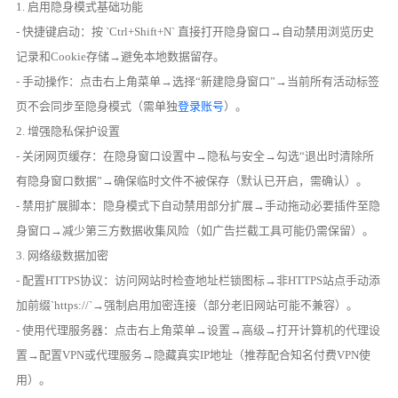
1. 启用隐身模式基础功能
- 快捷键启动：按 `Ctrl+Shift+N` 直接打开隐身窗口→自动禁用浏览历史
记录和Cookie存储→避免本地数据留存。
- 手动操作：点击右上角菜单→选择“新建隐身窗口”→当前所有活动标签
页不会同步至隐身模式（需单独
登录账号
）。
2. 增强隐私保护设置
- 关闭网页缓存：在隐身窗口设置中→隐私与安全→勾选“退出时清除所
有隐身窗口数据”→确保临时文件不被保存（默认已开启，需确认）。
- 禁用扩展脚本：隐身模式下自动禁用部分扩展→手动拖动必要插件至隐
身窗口→减少第三方数据收集风险（如广告拦截工具可能仍需保留）。
3. 网络级数据加密
- 配置HTTPS协议：访问网站时检查地址栏锁图标→非HTTPS站点手动添
加前缀`https://`→强制启用加密连接（部分老旧网站可能不兼容）。
- 使用代理服务器：点击右上角菜单→设置→高级→打开计算机的代理设
置→配置VPN或代理服务→隐藏真实IP地址（推荐配合知名付费VPN使
用）。