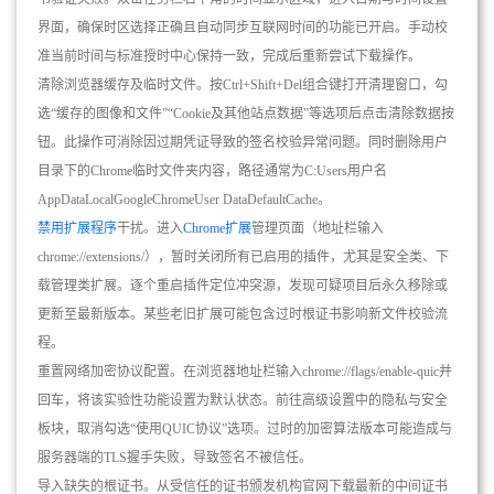
界面，确保时区选择正确且自动同步互联网时间的功能已开启。手动校
准当前时间与标准授时中心保持一致，完成后重新尝试下载操作。
清除浏览器缓存及临时文件。按Ctrl+Shift+Del组合键打开清理窗口，勾
选“缓存的图像和文件”“Cookie及其他站点数据”等选项后点击清除数据按
钮。此操作可消除因过期凭证导致的签名校验异常问题。同时删除用户
目录下的Chrome临时文件夹内容，路径通常为C:Users用户名
AppDataLocalGoogleChromeUser DataDefaultCache。
禁用扩展程序
干扰。进入
Chrome扩展
管理页面（地址栏输入
chrome://extensions/），暂时关闭所有已启用的插件，尤其是安全类、下
载管理类扩展。逐个重启插件定位冲突源，发现可疑项目后永久移除或
更新至最新版本。某些老旧扩展可能包含过时根证书影响新文件校验流
程。
重置网络加密协议配置。在浏览器地址栏输入chrome://flags/enable-quic并
回车，将该实验性功能设置为默认状态。前往高级设置中的隐私与安全
板块，取消勾选“使用QUIC协议”选项。过时的加密算法版本可能造成与
服务器端的TLS握手失败，导致签名不被信任。
导入缺失的根证书。从受信任的证书颁发机构官网下载最新的中间证书