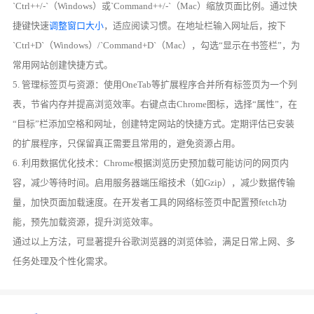
`Ctrl++/-`（Windows）或`Command++/-`（Mac）缩放页面比例。通过快
捷键快速
调整窗口大小
，适应阅读习惯。在地址栏输入网址后，按下
`Ctrl+D`（Windows）/`Command+D`（Mac），勾选“显示在书签栏”，为
常用网站创建快捷方式。
5. 管理标签页与资源：使用OneTab等扩展程序合并所有标签页为一个列
表，节省内存并提高浏览效率。右键点击Chrome图标，选择“属性”，在
“目标”栏添加空格和网址，创建特定网站的快捷方式。定期评估已安装
的扩展程序，只保留真正需要且常用的，避免资源占用。
6. 利用数据优化技术：Chrome根据浏览历史预加载可能访问的网页内
容，减少等待时间。启用服务器端压缩技术（如Gzip），减少数据传输
量，加快页面加载速度。在开发者工具的网络标签页中配置预fetch功
能，预先加载资源，提升浏览效率。
通过以上方法，可显著提升谷歌浏览器的浏览体验，满足日常上网、多
任务处理及个性化需求。