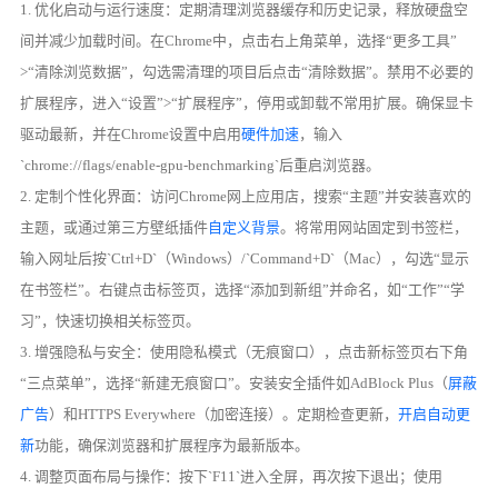
1. 优化启动与运行速度：定期清理浏览器缓存和历史记录，释放硬盘空
间并减少加载时间。在Chrome中，点击右上角菜单，选择“更多工具”
>“清除浏览数据”，勾选需清理的项目后点击“清除数据”。禁用不必要的
扩展程序，进入“设置”>“扩展程序”，停用或卸载不常用扩展。确保显卡
驱动最新，并在Chrome设置中启用
硬件加速
，输入
`chrome://flags/enable-gpu-benchmarking`后重启浏览器。
2. 定制个性化界面：访问Chrome网上应用店，搜索“主题”并安装喜欢的
主题，或通过第三方壁纸插件
自定义背景
。将常用网站固定到书签栏，
输入网址后按`Ctrl+D`（Windows）/`Command+D`（Mac），勾选“显示
在书签栏”。右键点击标签页，选择“添加到新组”并命名，如“工作”“学
习”，快速切换相关标签页。
3. 增强隐私与安全：使用隐私模式（无痕窗口），点击新标签页右下角
“三点菜单”，选择“新建无痕窗口”。安装安全插件如AdBlock Plus（
屏蔽
广告
）和HTTPS Everywhere（加密连接）。定期检查更新，
开启自动更
新
功能，确保浏览器和扩展程序为最新版本。
4. 调整页面布局与操作：按下`F11`进入全屏，再次按下退出；使用