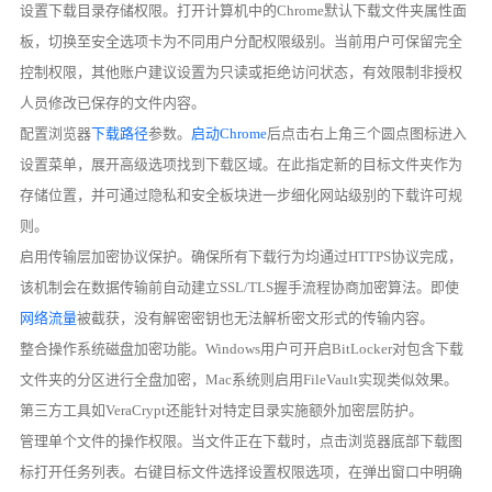
设置下载目录存储权限。打开计算机中的Chrome默认下载文件夹属性面
板，切换至安全选项卡为不同用户分配权限级别。当前用户可保留完全
控制权限，其他账户建议设置为只读或拒绝访问状态，有效限制非授权
人员修改已保存的文件内容。
配置浏览器
下载路径
参数。
启动Chrome
后点击右上角三个圆点图标进入
设置菜单，展开高级选项找到下载区域。在此指定新的目标文件夹作为
存储位置，并可通过隐私和安全板块进一步细化网站级别的下载许可规
则。
启用传输层加密协议保护。确保所有下载行为均通过HTTPS协议完成，
该机制会在数据传输前自动建立SSL/TLS握手流程协商加密算法。即使
网络流量
被截获，没有解密密钥也无法解析密文形式的传输内容。
整合操作系统磁盘加密功能。Windows用户可开启BitLocker对包含下载
文件夹的分区进行全盘加密，Mac系统则启用FileVault实现类似效果。
第三方工具如VeraCrypt还能针对特定目录实施额外加密层防护。
管理单个文件的操作权限。当文件正在下载时，点击浏览器底部下载图
标打开任务列表。右键目标文件选择设置权限选项，在弹出窗口中明确