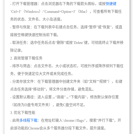
- 打开下载管理器：点击浏览器右下角的下载箭头图标，或按
快捷键
`Ctrl+J`（Windows）/`Command+Option+J`（Mac），可查看所有下载任
务的状态、文件名、大小及进度。
- 暂停与恢复：在下载列表中右键点击任务，选择“暂停”或“恢复”，或直
接按空格键快速控制当前下载。
- 取消任务：选中任务后点击“删除”或按`Delete`键，可彻底终止下载并移
除记录。
2. 高效管理下载任务
- 排序与筛选：点击文件名、大小或状态栏，可按升序或降序排列下载任
务，便于快速定位大文件或未完成任务。
- 分类存放文件：在下载管理器中创建文件夹（如“文档”“视频”），右键
点击任务选择“移动到”，将文件分类存储，避免混乱。
- 设置默认路径：进入设置→“高级”→“下载内容”，修改默认保存位置
（如改为D盘专用文件夹），避免C盘空间不足。
3. 优化下载性能
- 启用
多线程下载
：在地址栏输入`chrome://flags/`，搜索“并行下载”，开
启该功能后Chrome会从多个服务器分段下载文件，提升速度。