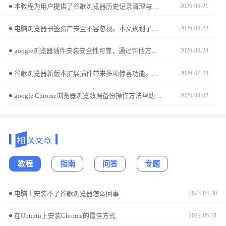
本教程为用户提供了谷歌浏览器历史记录清理与恢复操作的详细步骤，帮助用户保护隐私和安全，清理浏览历史或恢复误删的数据。
2026-06-21
电脑浏览器书签资产安全不容忽视。本文规划了本地+云端的双重同步策略，通过增量更新机制，确保书签在多设备间实时互通，且随时可执行离线安全归档。
2026-06-22
google浏览器插件安装安全性可靠，通过评估方法可防止恶意插件。文章提供安装注意事项和操作建议，保障数据安全。
2026-06-28
谷歌浏览器新版本扩展插件带来多项惊喜功能。文章详细解析新插件应用和操作技巧，帮助用户快速掌握新功能，提高浏览器使用效率。
2026-07-23
google Chrome浏览器浏览数据备份操作方法帮助用户在多设备间安全保存数据，实现书签、历史记录和设置的可靠备份与恢复。
2026-08-02
教程
指南
问答
专题
电脑上安装不了谷歌浏览器怎么回事
2023-03-30
在Ubuntu上安装Chrome的最佳方式
2022-05-31