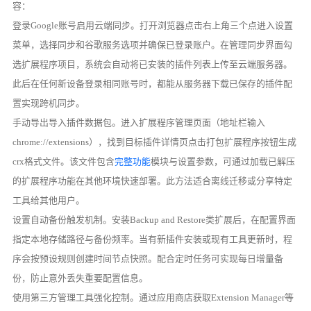
容：
登录Google账号启用云端同步。打开浏览器点击右上角三个点进入设置
菜单，选择同步和谷歌服务选项并确保已登录账户。在管理同步界面勾
选扩展程序项目，系统会自动将已安装的插件列表上传至云端服务器。
此后在任何新设备登录相同账号时，都能从服务器下载已保存的插件配
置实现跨机同步。
手动导出导入插件数据包。进入扩展程序管理页面（地址栏输入
chrome://extensions），找到目标插件详情页点击打包扩展程序按钮生成
crx格式文件。该文件包含
完整功能
模块与设置参数，可通过加载已解压
的扩展程序功能在其他环境快速部署。此方法适合离线迁移或分享特定
工具给其他用户。
设置自动备份触发机制。安装Backup and Restore类扩展后，在配置界面
指定本地存储路径与备份频率。当有新插件安装或现有工具更新时，程
序会按预设规则创建时间节点快照。配合定时任务可实现每日增量备
份，防止意外丢失重要配置信息。
使用第三方管理工具强化控制。通过应用商店获取Extension Manager等