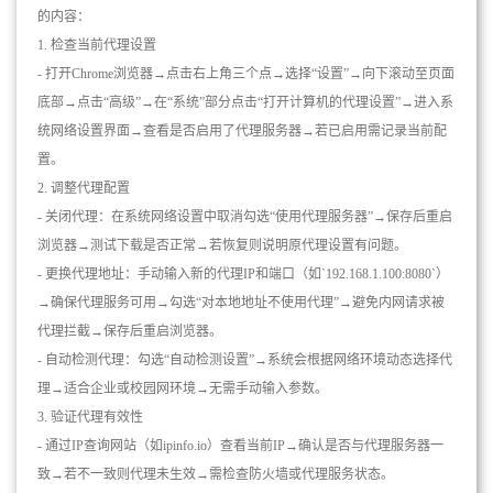
的内容：
1. 检查当前代理设置
- 打开Chrome浏览器→点击右上角三个点→选择“设置”→向下滚动至页面
底部→点击“高级”→在“系统”部分点击“打开计算机的代理设置”→进入系
统网络设置界面→查看是否启用了代理服务器→若已启用需记录当前配
置。
2. 调整代理配置
- 关闭代理：在系统网络设置中取消勾选“使用代理服务器”→保存后重启
浏览器→测试下载是否正常→若恢复则说明原代理设置有问题。
- 更换代理地址：手动输入新的代理IP和端口（如`192.168.1.100:8080`）
→确保代理服务可用→勾选“对本地地址不使用代理”→避免内网请求被
代理拦截→保存后重启浏览器。
- 自动检测代理：勾选“自动检测设置”→系统会根据网络环境动态选择代
理→适合企业或校园网环境→无需手动输入参数。
3. 验证代理有效性
- 通过IP查询网站（如ipinfo.io）查看当前IP→确认是否与代理服务器一
致→若不一致则代理未生效→需检查防火墙或代理服务状态。