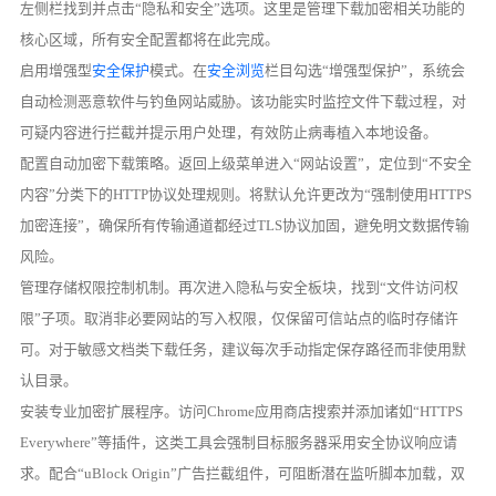
左侧栏找到并点击“隐私和安全”选项。这里是管理下载加密相关功能的
核心区域，所有安全配置都将在此完成。
启用增强型
安全保护
模式。在
安全浏览
栏目勾选“增强型保护”，系统会
自动检测恶意软件与钓鱼网站威胁。该功能实时监控文件下载过程，对
可疑内容进行拦截并提示用户处理，有效防止病毒植入本地设备。
配置自动加密下载策略。返回上级菜单进入“网站设置”，定位到“不安全
内容”分类下的HTTP协议处理规则。将默认允许更改为“强制使用HTTPS
加密连接”，确保所有传输通道都经过TLS协议加固，避免明文数据传输
风险。
管理存储权限控制机制。再次进入隐私与安全板块，找到“文件访问权
限”子项。取消非必要网站的写入权限，仅保留可信站点的临时存储许
可。对于敏感文档类下载任务，建议每次手动指定保存路径而非使用默
认目录。
安装专业加密扩展程序。访问Chrome应用商店搜索并添加诸如“HTTPS
Everywhere”等插件，这类工具会强制目标服务器采用安全协议响应请
求。配合“uBlock Origin”广告拦截组件，可阻断潜在监听脚本加载，双