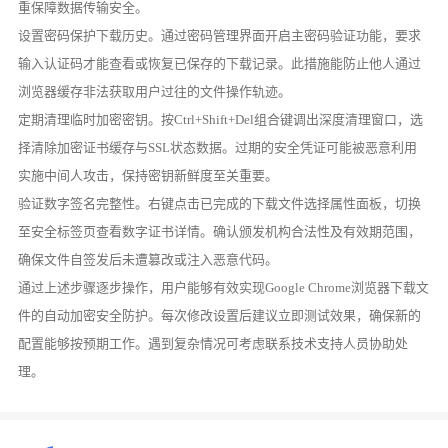
重保障数据传输安全。
设置密码保护下载历史。通过密码管理界面开启主密码验证功能，要求
输入认证码才能查看或恢复已保存的下载记录。此措施能防止他人通过
浏览器缓存非法获取用户过往的文件操作轨迹。
定期清理临时加密密钥。按Ctrl+Shift+Del组合键调出深度清理窗口，选
择清除加密证书缓存与SSL状态数据。过期的安全凭证可能被恶意利用
实施中间人攻击，保持密钥新鲜度至关重要。
验证数字签名完整性。右键点击已完成的下载文件选择属性面板，切换
至安全标签页查看数字证书详情。确认颁发机构合法性及有效期范围，
确保文件自签发后未遭篡改或注入恶意代码。
通过上述步骤逐步操作，用户能够有效实现Google Chrome浏览器下载文
件的自动加密安全防护。每次修改设置后建议立即测试效果，确保新的
配置能够按预期工作。遇到复杂情况可考虑联系技术支持人员协助处
理。