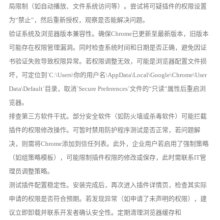
局限制（如自动播放、文件系统访问等）。尝试将可疑插件的权限设置
为“禁止”，然后重新授权，观察是否能解决问题。
验证系统及浏览器版本兼容性。确保Chrome已更新至最新版本，旧版本
可能存在权限管理漏洞。同时检查系统时间和日期是否正确，避免因证
书验证失败导致权限异常。若权限调整无效，可能是浏览器配置文件损
坏，可定位到`C:\Users\你的用户名\AppData\Local\Google\Chrome\User
Data\Default`目录，取消`Secure Preferences`文件的“只读”属性后重启浏
览器。
排查第三方软件干扰。部分安全软件（如防火墙或杀毒软件）可能拦截
插件的权限修改操作。可暂时禁用防护程序测试是否正常，若问题解
决，则需将Chrome添加到信任列表。此外，企业用户若启用了强制策略
（如组策略模板），可能限制插件权限的修改或保存，此时需联系IT管
理员调整策略。
测试插件配置稳定性。安装完成后，再次进入插件详情页，检查其实际
申请的权限是否符合预期。若发现异常（如申请了未声明的权限），建
议立即卸载并联系开发者确认安全性。定期清理浏览器缓存和