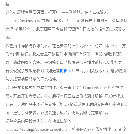
程：
进入扩展程序管理页面。打开Chrome浏览器，在地址栏输入
`chrome://extensions/`并按回车键，或点击浏览器右上角的三点菜单图标
选择“扩展程序”。此页面用于查看和管理所有已安装的插件及其权限状
态。
检查插件详情与权限列表。在已安装的插件列表中，点击目标插件下方
的“详情”按钮。此处会显示该插件申请的所有权限，例如访问浏览记
录、修改网页内容等。仔细核对每个权限是否与插件的核心功能相关，
若发现冗余或敏感权限（如无需
摄像头
却申请了相关权限），建议取消
勾选或更换更轻量的同类插件。
启用开发者模式加载本地插件。对于未上架至Chrome应用商店的插件，
需先开启开发者模式。在扩展程序页面右上角找到并切换“开发者模式”
开关，之后可将本地插件文件（如.crx格式或解压后的文件夹）拖拽到页
面中进行手动安装。系统会提示风险，确认后即可完成加载。
调整全局内容设置例外。在地址栏输入
`chrome://settings/content/exceptions`，检查是否存在影响插件运行的全