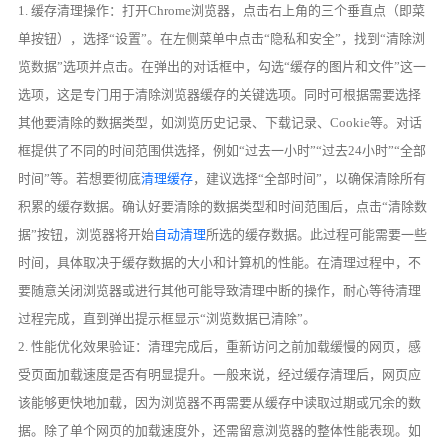
1. 缓存清理操作：打开Chrome浏览器，点击右上角的三个垂直点（即菜
单按钮），选择“设置”。在左侧菜单中点击“隐私和安全”，找到“清除浏
览数据”选项并点击。在弹出的对话框中，勾选“缓存的图片和文件”这一
选项，这是专门用于清除浏览器缓存的关键选项。同时可根据需要选择
其他要清除的数据类型，如浏览历史记录、下载记录、Cookie等。对话
框提供了不同的时间范围供选择，例如“过去一小时”“过去24小时”“全部
时间”等。若想要彻底
清理缓存
，建议选择“全部时间”，以确保清除所有
积累的缓存数据。确认好要清除的数据类型和时间范围后，点击“清除数
据”按钮，浏览器将开始
自动清理
所选的缓存数据。此过程可能需要一些
时间，具体取决于缓存数据的大小和计算机的性能。在清理过程中，不
要随意关闭浏览器或进行其他可能导致清理中断的操作，耐心等待清理
过程完成，直到弹出提示框显示“浏览数据已清除”。
2. 性能优化效果验证：清理完成后，重新访问之前加载缓慢的网页，感
受页面加载速度是否有明显提升。一般来说，经过缓存清理后，网页应
该能够更快地加载，因为浏览器不再需要从缓存中读取过期或冗余的数
据。除了单个网页的加载速度外，还需留意浏览器的整体性能表现。如