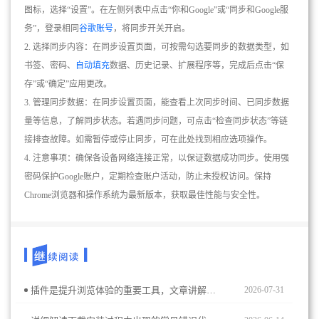
图标，选择“设置”。在左侧列表中点击“你和Google”或“同步和Google服
务”，登录相同
谷歌账号
，将同步开关开启。
2. 选择同步内容：在同步设置页面，可按需勾选要同步的数据类型，如
书签、密码、
自动填充
数据、历史记录、扩展程序等，完成后点击“保
存”或“确定”应用更改。
3. 管理同步数据：在同步设置页面，能查看上次同步时间、已同步数据
量等信息，了解同步状态。若遇同步问题，可点击“检查同步状态”等链
接排查故障。如需暂停或停止同步，可在此处找到相应选项操作。
4. 注意事项：确保各设备网络连接正常，以保证数据成功同步。使用强
密码保护Google账户，定期检查账户活动，防止未授权访问。保持
Chrome浏览器和操作系统为最新版本，获取最佳性能与安全性。
插件是提升浏览体验的重要工具，文章讲解如何高效启用、停用和分类管理插件，确保Chrome浏览器功能完整又运行顺畅。
2026-07-31