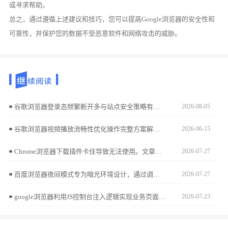
或寻求帮助。
总之，通过遵循上述建议和技巧，您可以提高Google浏览器的安全性和
可靠性，并保护您的数据不受恶意软件和网络攻击的威胁。
谷歌浏览器登录态频繁断开多与站点安全策略有关。本方案提供了一系列排查动作，包括清理过时的本地存储数据、修正安全浏览拦截设置，确保您的关键业务登录凭证在页面间保持持久稳定。
2026-08-05
谷歌浏览器视频播放流畅性优化操作完整方案解析，包括插件配置、播放优化和缓冲管理技巧，帮助用户实现稳定流畅的视频体验。
2026-06-15
Chrome浏览器下载插件卡住导致无法使用。文章介绍多种解决方法，帮助用户恢复下载插件的正常运行。
2026-07-27
百度浏览器夜间模式专为暗光环境设计，通过调节亮度与色温有效降低蓝光刺激。跟随本文开启教程，助您打造温和舒适的夜读空间，全方位守护用眼健康。
2026-07-27
google浏览器利用JS控制台注入逻辑实现业务页面自动化交互闭环的技术手册。通过编写高效脚本实现海量数据的自动化采集与指令触发，大幅精简重复性办公任务流程。
2026-07-23